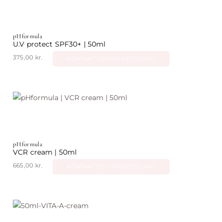
pHformula
U.V protect SPF30+ | 50ml
375,00
kr.
KONTAKT OS FOR BESTILLING
pHformula
VCR cream | 50ml
665,00
kr.
KONTAKT OS FOR BESTILLING