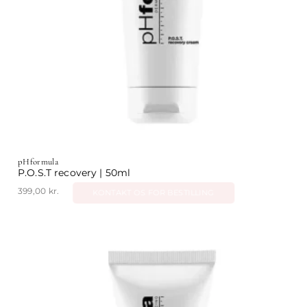
pHformula
P.O.S.T recovery | 50ml
399,00
kr.
KONTAKT OS FOR BESTILLING