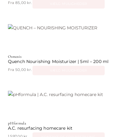
Fra
85,00
kr.
VÆLG MULIGHEDER
Dette
vare
har
flere
varianter.
Mulighederne
Osmosis
kan
Quench Nourishing Moisturizer | 5ml – 200 ml
vælges
Fra
50,00
kr.
VÆLG MULIGHEDER
på
Dette
varesiden
vare
har
flere
varianter.
Mulighederne
pHformula
kan
A.C. resurfacing homecare kit
vælges
1.597,00
kr.
KONTAKT OS FOR BESTILLING