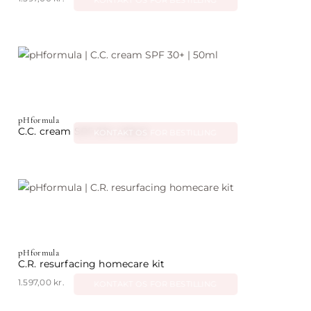
på
varesiden
pHformula
C.C. cream SPF 30+ | 50ml
KONTAKT OS FOR BESTILLING
pHformula
C.R. resurfacing homecare kit
1.597,00
kr.
KONTAKT OS FOR BESTILLING