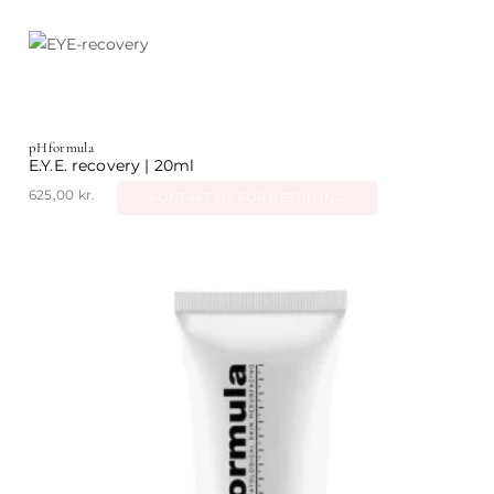
pHformula
E.Y.E. recovery | 20ml
625,00
kr.
KONTAKT OS FOR BESTILLING