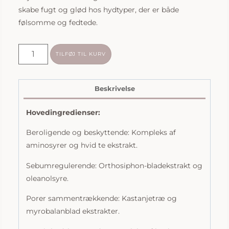
skabe fugt og glød hos hydtyper, der er både
følsomme og fedtede.
Biologique
TILFØJ TIL KURV
Recherche
|
Emulsion
Beskrivelse
Gel
Hovedingredienser:
Biosensible
S.R.
Beroligende og beskyttende: Kompleks af
|
aminosyrer og hvid te ekstrakt.
50ml
antal
Sebumregulerende: Orthosiphon-bladekstrakt og
oleanolsyre.
Porer sammentrækkende: Kastanjetræ og
myrobalanblad ekstrakter.