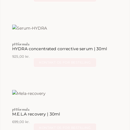
pHformula
HYDRA concentrated corrective serum | 30ml
925,00
kr.
KONTAKT OS FOR BESTILLING
pHformula
M.E.L.A recovery | 30ml
699,00
kr.
KONTAKT OS FOR BESTILLING