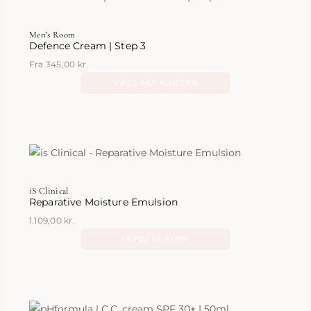
varianter.
Mulighederne
Men’s Room
kan
Defence Cream | Step 3
vælges
Fra
345,00
kr.
på
VÆLG MULIGHEDER
varesiden
Dette
vare
har
flere
varianter.
Mulighederne
iS Clinical
kan
Reparative Moisture Emulsion
vælges
1.109,00
kr.
på
TILFØJ TIL KURV
varesiden