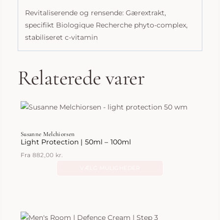
Revitaliserende og rensende: Gærextrakt,
specifikt Biologique Recherche phyto-complex,
stabiliseret c-vitamin
Relaterede varer
Susanne Melchiorsen
Light Protection | 50ml – 100ml
Fra
882,00
kr.
VÆLG MULIGHEDER
Dette
vare
har
flere