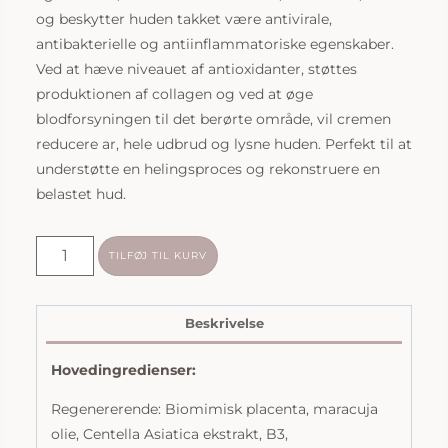
og beskytter huden takket være antivirale,
antibakterielle og antiinflammatoriske egenskaber.
Ved at hæve niveauet af antioxidanter, støttes
produktionen af collagen og ved at øge
blodforsyningen til det berørte område, vil cremen
reducere ar, hele udbrud og lysne huden. Perfekt til at
understøtte en helingsproces og rekonstruere en
belastet hud.
Biologique
TILFØJ TIL KURV
Recherche
|
Creme
Beskrivelse
Iso-
Hovedingredienser:
Placenta
|
Regenererende: Biomimisk placenta, maracuja
50ml
olie, Centella Asiatica ekstrakt, B3,
antal