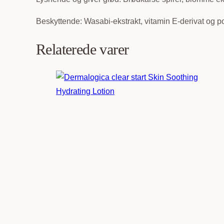
50ml
antal
Beskyttende: Wasabi-ekstrakt, vitamin E-derivat og p
Relaterede varer