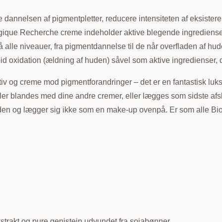
e dannelsen af pigmentpletter, reducere intensiteten af eksiste
logique Recherche creme indeholder aktive blegende ingrediense
lle niveauer, fra pigmentdannelse til de når overfladen af hud
id oxidation (ældning af huden) såvel som aktive ingredienser, 
 og creme mod pigmentforandringer – det er en fantastisk luksu
er blandes med dine andre cremer, eller lægges som sidste afsl
 huden og lægger sig ikke som en make-up ovenpå. Er som alle B
trakt og pure genistein udvundet fra sojabønner.