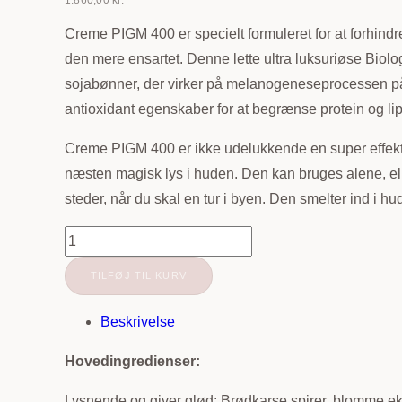
1.860,00
kr.
Creme PIGM 400 er specielt formuleret for at forhindr
den mere ensartet. Denne lette ultra luksuriøse Bio
sojabønner, der virker på melanogeneseprocessen på a
antioxidant egenskaber for at begrænse protein og lip
Creme PIGM 400 er ikke udelukkende en super effektiv
næsten magisk lys i huden. Den kan bruges alene, ell
steder, når du skal en tur i byen. Den smelter ind i
Biologique
Recherche
TILFØJ TIL KURV
|
Creme
Beskrivelse
Pigm
Hovedingredienser:
400
|
Lysnende og giver glød: Brødkarse spirer, blomme eks