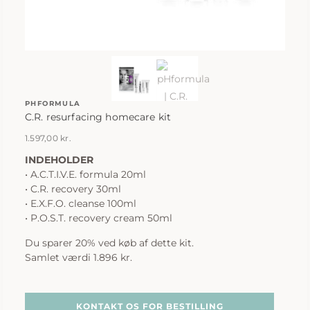
PHFORMULA
C.R. resurfacing homecare kit
1.597,00
kr.
INDEHOLDER
• A.C.T.I.V.E. formula 20ml
• C.R. recovery 30ml
• E.X.F.O. cleanse 100ml
• P.O.S.T. recovery cream 50ml
Du sparer 20% ved køb af dette kit.
Samlet værdi 1.896 kr.
KONTAKT OS FOR BESTILLING