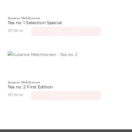
flere
varianter.
Mulighederne
Susanne Melchiorsen
kan
Tea no. 1 Selection Special
vælges
137,00
kr.
TILFØJ TIL KURV
på
varesiden
Susanne Melchiorsen
Tea no. 2 First Edition
137,00
kr.
TILFØJ TIL KURV