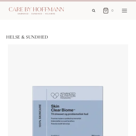
Fortsæt
til
0
indhold
HELSE & SUNDHED