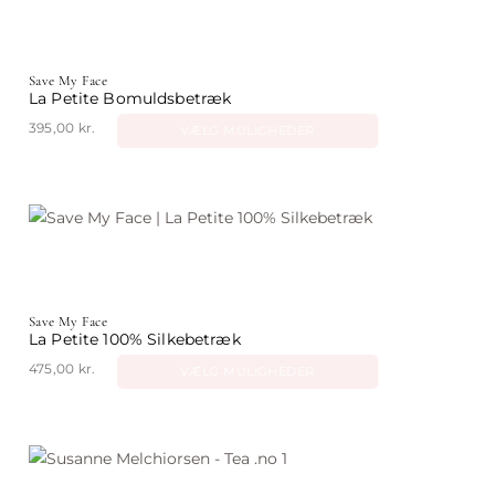
Save My Face
La Petite Bomuldsbetræk
395,00
kr.
VÆLG MULIGHEDER
Dette
vare
har
flere
varianter.
Mulighederne
Save My Face
kan
La Petite 100% Silkebetræk
vælges
475,00
kr.
VÆLG MULIGHEDER
på
Dette
varesiden
vare
har