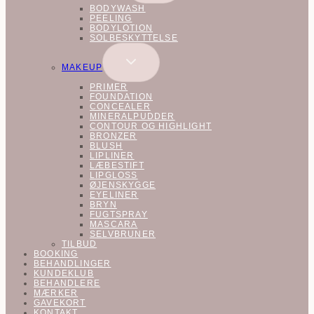
BODYWASH
PEELING
BODYLOTION
SOLBESKYTTELSE
SKIFT
MAKEUP
UNDERMENU
PRIMER
FOUNDATION
CONCEALER
MINERALPUDDER
CONTOUR OG HIGHLIGHT
BRONZER
BLUSH
LIPLINER
LÆBESTIFT
LIPGLOSS
ØJENSKYGGE
EYELINER
BRYN
FUGTSPRAY
MASCARA
SELVBRUNER
TILBUD
BOOKING
BEHANDLINGER
KUNDEKLUB
BEHANDLERE
MÆRKER
GAVEKORT
KONTAKT