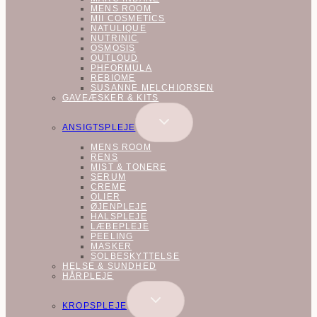
MENS ROOM
MII COSMETICS
NATULIQUE
NUTRINIC
OSMOSIS
OUTLOUD
PHFORMULA
REBIOME
SUSANNE MELCHIORSEN
GAVEÆSKER & KITS
SKIFT
ANSIGTSPLEJE
UNDERMENU
MENS ROOM
RENS
MIST & TONERE
SERUM
CREME
OLIER
ØJENPLEJE
HALSPLEJE
LÆBEPLEJE
PEELING
MASKER
SOLBESKYTTELSE
HELSE & SUNDHED
HÅRPLEJE
SKIFT
KROPSPLEJE
UNDERMENU