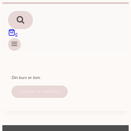
Fortsæt
til
indhold
0
Din kurv er tom.
TILBAGE TIL SHOPPEN