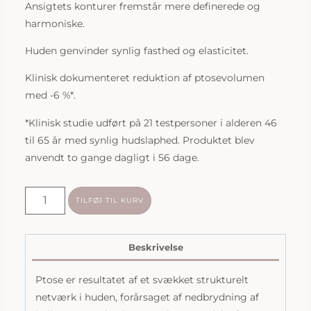
Ansigtets konturer fremstår mere definerede og
harmoniske.
Huden genvinder synlig fasthed og elasticitet.
Klinisk dokumenteret reduktion af ptosevolumen
med -6 %*.
*Klinisk studie udført på 21 testpersoner i alderen 46
til 65 år med synlig hudslaphed. Produktet blev
anvendt to gange dagligt i 56 dage.
Biologique
TILFØJ TIL KURV
Recherche
|
Creme
Beskrivelse
PTO
Ptose er resultatet af et svækket strukturelt
Métamorphique
netværk i huden, forårsaget af nedbrydning af
|