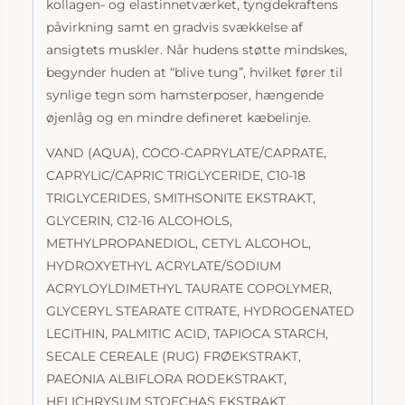
kollagen- og elastinnetværket, tyngdekraftens
50ml
påvirkning samt en gradvis svækkelse af
antal
ansigtets muskler. Når hudens støtte mindskes,
begynder huden at “blive tung”, hvilket fører til
synlige tegn som hamsterposer, hængende
øjenlåg og en mindre defineret kæbelinje.
VAND (AQUA), COCO-CAPRYLATE/CAPRATE,
CAPRYLIC/CAPRIC TRIGLYCERIDE, C10-18
TRIGLYCERIDES, SMITHSONITE EKSTRAKT,
GLYCERIN, C12-16 ALCOHOLS,
METHYLPROPANEDIOL, CETYL ALCOHOL,
HYDROXYETHYL ACRYLATE/SODIUM
ACRYLOYLDIMETHYL TAURATE COPOLYMER,
GLYCERYL STEARATE CITRATE, HYDROGENATED
LECITHIN, PALMITIC ACID, TAPIOCA STARCH,
SECALE CEREALE (RUG) FRØEKSTRAKT,
PAEONIA ALBIFLORA RODEKSTRAKT,
HELICHRYSUM STOECHAS EKSTRAKT,