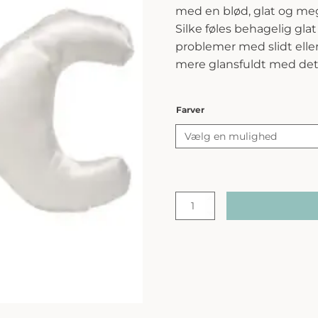
med en blød, glat og meg
Silke føles behagelig gla
problemer med slidt eller 
mere glansfuldt med det
Farver
Save
My
Face
|
La
Petite
100%
Silkebetræk