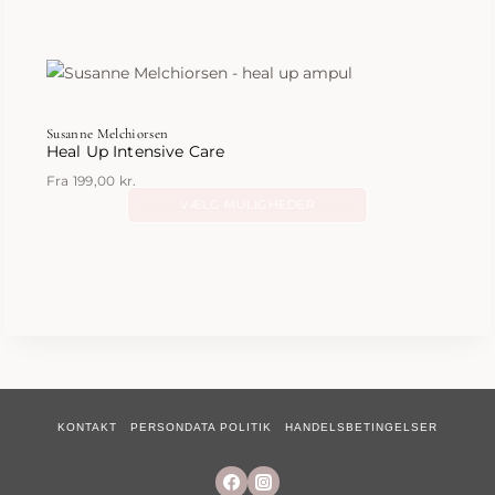
Susanne Melchiorsen
Heal Up Intensive Care
Fra
199,00
kr.
VÆLG MULIGHEDER
Dette
vare
har
flere
varianter.
Mulighederne
kan
vælges
KONTAKT
PERSONDATA POLITIK
HANDELSBETINGELSER
på
varesiden