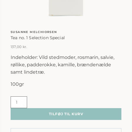
SUSANNE MELCHIORSEN
Tea no. 1 Selection Special
137,00
kr.
Indeholder: Vild stedmoder, rosmarin, salvie,
røllike, padderokke, kamille, brændenælde
samt lindetræ.
100gr
Susanne
Melchiorsen
TILFØJ TIL KURV
|
Tea
no.