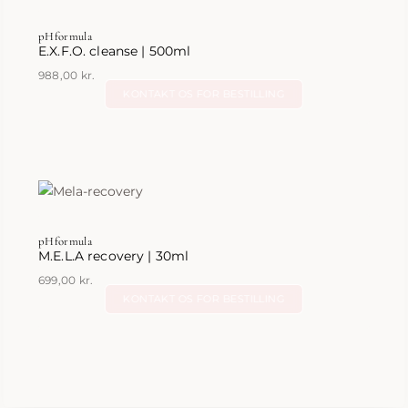
pHformula
E.X.F.O. cleanse | 500ml
988,00
kr.
KONTAKT OS FOR BESTILLING
pHformula
M.E.L.A recovery | 30ml
699,00
kr.
KONTAKT OS FOR BESTILLING