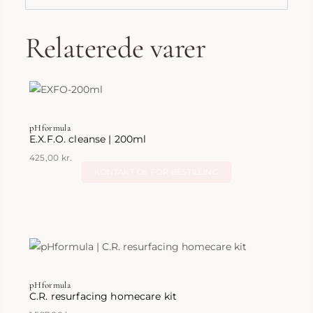
Relaterede varer
pHformula
E.X.F.O. cleanse | 200ml
425,00
kr.
KONTAKT OS FOR BESTILLING
pHformula
C.R. resurfacing homecare kit