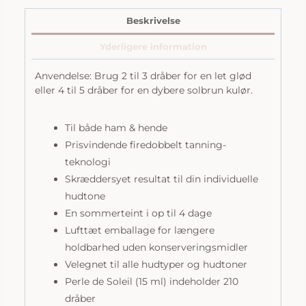
de
Soleil
Beskrivelse
antal
Yderligere information
Anvendelse: Brug 2 til 3 dråber for en let glød
eller 4 til 5 dråber for en dybere solbrun kulør.
Til både ham & hende
Prisvindende firedobbelt tanning-
teknologi
Skræddersyet resultat til din individuelle
hudtone
En sommerteint i op til 4 dage
Lufttæt emballage for længere
holdbarhed uden konserveringsmidler
Velegnet til alle hudtyper og hudtoner
Perle de Soleil (15 ml) indeholder 210
dråber