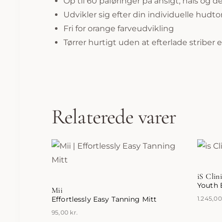
Op til 60 påføringer på ansigt, hals og d
Udvikler sig efter din individuelle hudt
Fri for orange farveudvikling
Tørrer hurtigt uden at efterlade striber
Relaterede varer
iS Clin
Youth
Mii
Effortlessly Easy Tanning Mitt
1.245,0
95,00
kr.