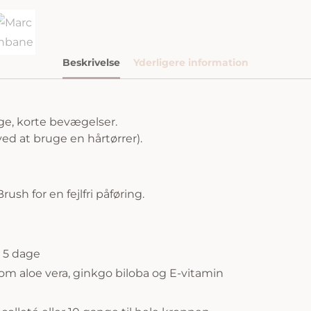
Beskrivelse
Yderligere information
ge, korte bevægelser.
ved at bruge en hårtørrer).
sh for en fejlfri påføring.
l 5 dage
om aloe vera, ginkgo biloba og E-vitamin