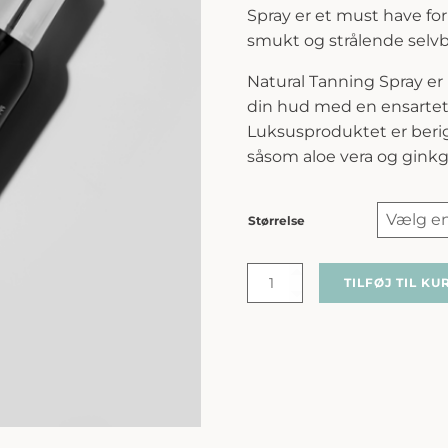
Spray er et must have for
smukt og strålende selvb
Natural Tanning Spray er 
din hud med en ensartet, 
Luksusproduktet er beri
såsom aloe vera og ginkg
Størrelse
Marc
TILFØJ TIL KU
Inbane
|
Natural
Tanning
Spray
antal