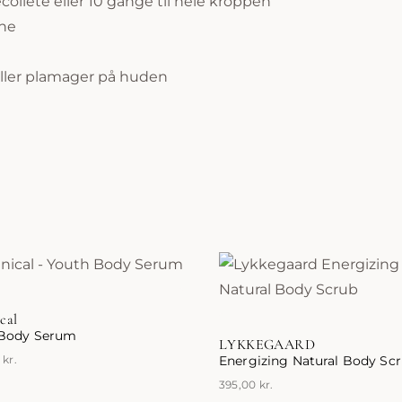
ecolleté eller 10 gange til hele kroppen
one
 eller plamager på huden
ical
 Body Serum
LYKKEGAARD
0
kr.
Energizing Natural Body Sc
395,00
kr.