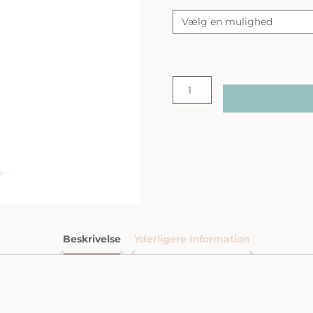
Biologique
Recherche
|
Lait
S.R.
|
50ml
-
250ml
antal
Beskrivelse
Yderligere information