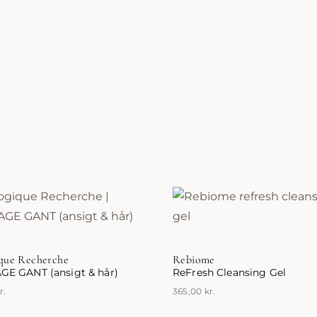
ique Recherche
Rebiome
E GANT (ansigt & hår)
ReFresh Cleansing Gel
r.
365,00
kr.