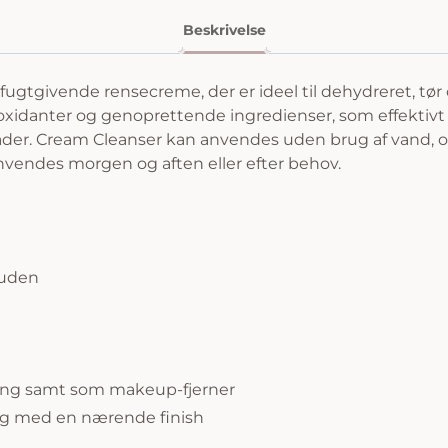
Beskrivelse
 fugtgivende rensecreme, der er ideel til dehydreret, tø
oxidanter og genoprettende ingredienser, som effektivt
råder. Cream Cleanser kan anvendes uden brug af vand, o
anvendes morgen og aften eller efter behov.
huden
ring samt som makeup-fjerner
og med en nærende finish