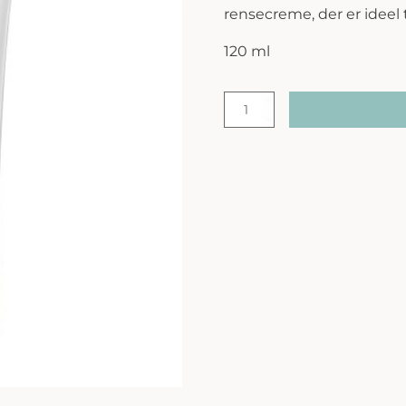
rensecreme, der er ideel t
120 ml
iS
Clinical
|
Cream
Cleanser
antal