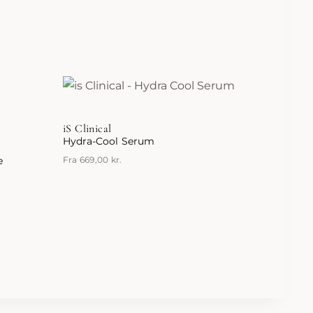
iS Clinical
Hydra-Cool Serum
e
Fra
669,00
kr.
Dette
vare
har
flere
varianter.
Mulighederne