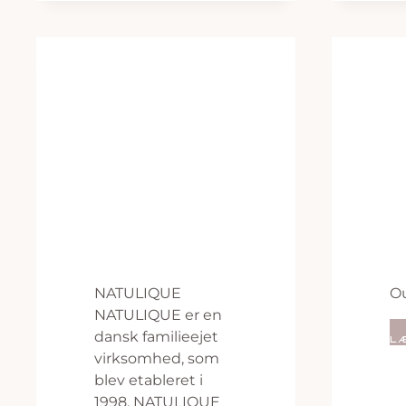
NATULIQUE
O
NATULIQUE er en
dansk familieejet
L
virksomhed, som
blev etableret i
1998. NATULIQUE