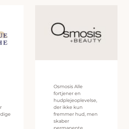
Osmosis Alle
fortjener en
hudplejeoplevelse,
r
der ikke kun
dige
fremmer hud, men
skaber
permanente