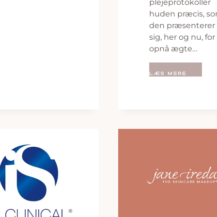
plejeprotokoller
huden præcis, s
den præsenterer
sig, her og nu, for
opnå ægte…
LÆS MERE