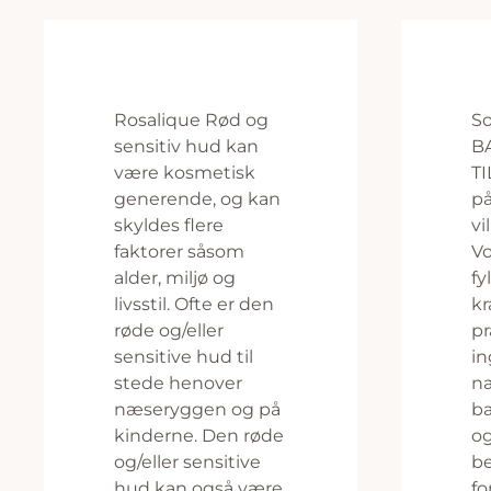
Rosalique Rød og
So
sensitiv hud kan
B
være kosmetisk
TI
generende, og kan
på
skyldes flere
vi
faktorer såsom
Vo
alder, miljø og
fy
livsstil. Ofte er den
kr
røde og/eller
pr
sensitive hud til
in
stede henover
n
næseryggen og på
ba
kinderne. Den røde
og
og/eller sensitive
be
hud kan også være
fo