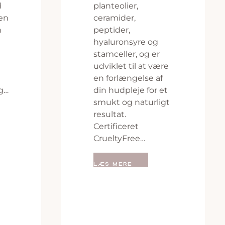
d
planteolier,
en
ceramider,
n
peptider,
hyaluronsyre og
stamceller, og er
udviklet til at være
en forlængelse af
og…
din hudpleje for et
smukt og naturligt
resultat.
Certificeret
CrueltyFree…
LÆS MERE