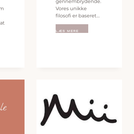
gennembrydende.
om
Vores unikke
filosofi er baseret…
 at
LÆS MERE