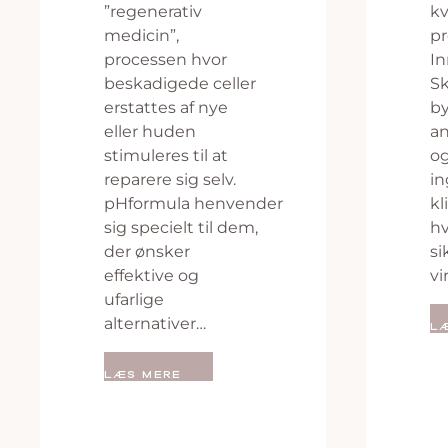
”regenerativ
kv
medicin”,
pr
processen hvor
In
beskadigede celler
Sk
erstattes af nye
b
eller huden
an
stimuleres til at
og
reparere sig selv.
in
pHformula henvender
kl
sig specielt til dem,
hv
der ønsker
si
effektive og
v
ufarlige
alternativer…
L
LÆS MERE