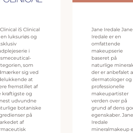
 Clinical iS Clinical
Jane Iredale Jane
 en luksuriøs og
Iredale er en
sklusiv
omfattende
dplejeserie i
makeupserie
smeceutical-
baseret på
tegorien, som
naturlige mineral
dmærker sig ved
der er anbefalet a
delukkende at
dermatologer og
re fremstillet af
professionelle
 kraftigste og
makeupartister
enest udvundne
verden over på
turlige botaniske
grund af dens g
gredienser på
egenskaber. Jan
rkedet af
Iredale
rmaceutisk
mineralmakeup e