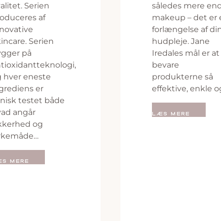
alitet. Serien
således mere en
oduceres af
makeup – det er 
novative
forlængelse af di
incare. Serien
hudpleje. Jane
ygger på
Iredales mål er at
tioxidantteknologi,
bevare
 hver eneste
produkterne så
grediens er
effektive, enkle 
inisk testet både
ad angår
LÆS MERE
kkerhed og
irkemåde…
ÆS MERE