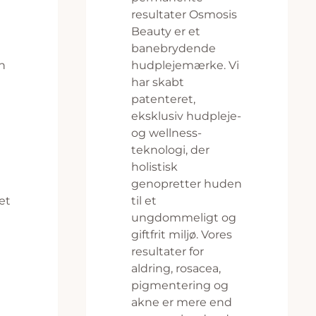
resultater Osmosis
Beauty er et
banebrydende
n
hudplejemærke. Vi
har skabt
patenteret,
eksklusiv hudpleje-
og wellness-
teknologi, der
holistisk
genopretter huden
et
til et
ungdommeligt og
giftfrit miljø. Vores
resultater for
aldring, rosacea,
pigmentering og
akne er mere end