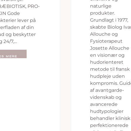
naturlige
RÆBIOTISK, PRO-
produkter.
KIN Gode
Grundlagt i 1977,
kterier lever på
skabte Biolog Iva
erfladen af ​​din
Allouche og
d og beskytter
Fysioterapeut
g 24/7,…
Josette Allouche
en visionær og
ÆS MERE
hudorienteret
metode til fransk
hudpleje uden
kompromis. Guid
af avantgarde-
videnskab og
avancerede
hudtypologier
behandler klinisk
perfektionerede