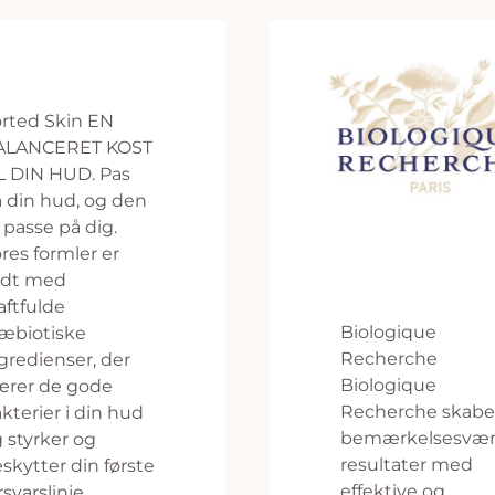
rted Skin EN
ALANCERET KOST
L DIN HUD. Pas
 din hud, og den
l passe på dig.
res formler er
ldt med
aftfulde
Biologique
æbiotiske
Recherche
gredienser, der
Biologique
ærer de gode
Recherche skabe
kterier i din hud
bemærkelsesvær
 styrker og
resultater med
skytter din første
effektive og
rsvarslinje.