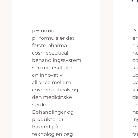
pHformula
iS
pHformula er det
er
første pharma-
ek
cosmeceutical
hu
behandlingssystem,
co
som er resultatet af
ka
en innovativ
u
alliance mellem
u
cosmeceuticals og
væ
den medicinske
de
verden.
r
Behandlinger og
na
produkter er
in
baseret på
ma
teknologien bag
fa