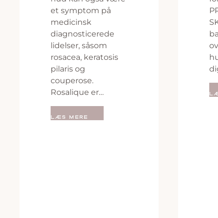
et symptom på
P
medicinsk
S
diagnosticerede
ba
lidelser, såsom
ov
rosacea, keratosis
hu
pilaris og
di
couperose.
Rosalique er…
L
LÆS MERE