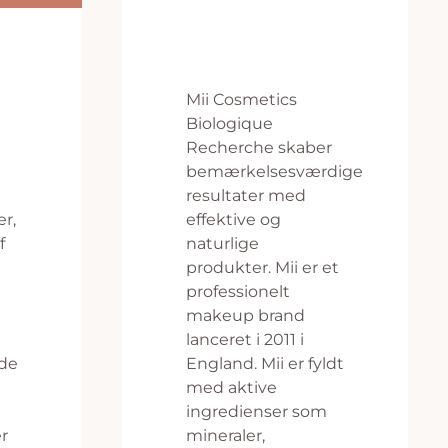
Mii Cosmetics
Biologique
Recherche skaber
bemærkelsesværdige
resultater med
er,
effektive og
f
naturlige
produkter. Mii er et
professionelt
makeup brand
lanceret i 2011 i
ode
England. Mii er fyldt
e
med aktive
ingredienser som
r
mineraler,