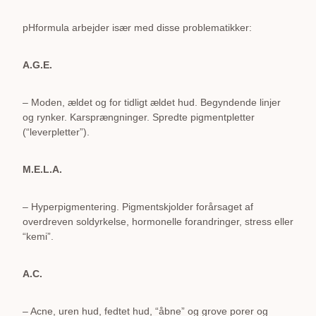
pHformula arbejder især med disse problematikker:
A.G.E.
– Moden, ældet og for tidligt ældet hud. Begyndende linjer
og rynker. Karsprængninger. Spredte pigmentpletter
(“leverpletter”).
M.E.L.A.
– Hyperpigmentering. Pigmentskjolder forårsaget af
overdreven soldyrkelse, hormonelle forandringer, stress eller
“kemi”.
A.C.
– Acne, uren hud, fedtet hud, “åbne” og grove porer og