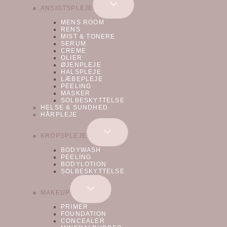
SKIFT
ANSIGTSPLEJE
UNDERMENU
MENS ROOM
RENS
MIST & TONERE
SERUM
CREME
OLIER
ØJENPLEJE
HALSPLEJE
LÆBEPLEJE
PEELING
MASKER
SOLBESKYTTELSE
HELSE & SUNDHED
HÅRPLEJE
SKIFT
KROPSPLEJE
UNDERMENU
BODYWASH
PEELING
BODYLOTION
SOLBESKYTTELSE
SKIFT
MAKEUP
UNDERMENU
PRIMER
FOUNDATION
CONCEALER