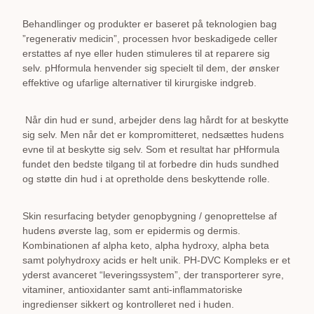
Behandlinger og produkter er baseret på teknologien bag
”regenerativ medicin”, processen hvor beskadigede celler
erstattes af nye eller huden stimuleres til at reparere sig
selv. pHformula henvender sig specielt til dem, der ønsker
effektive og ufarlige alternativer til kirurgiske indgreb.
Når din hud er sund, arbejder dens lag hårdt for at beskytte
sig selv. Men når det er kompromitteret, nedsættes hudens
evne til at beskytte sig selv. Som et resultat har pHformula
fundet den bedste tilgang til at forbedre din huds sundhed
og støtte din hud i at opretholde dens beskyttende rolle.
Skin resurfacing betyder genopbygning / genoprettelse af
hudens øverste lag, som er epidermis og dermis.
Kombinationen af alpha keto, alpha hydroxy, alpha beta
samt polyhydroxy acids er helt unik. PH-DVC Kompleks er et
yderst avanceret “leveringssystem”, der transporterer syre,
vitaminer, antioxidanter samt anti-inflammatoriske
ingredienser sikkert og kontrolleret ned i huden.