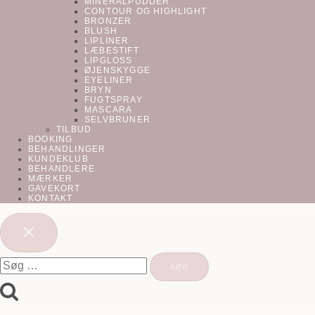
MINERALPUDDER
CONTOUR OG HIGHLIGHT
BRONZER
BLUSH
LIPLINER
LÆBESTIFT
LIPGLOSS
ØJENSKYGGE
EYELINER
BRYN
FUGTSPRAY
MASCARA
SELVBRUNER
TILBUD
BOOKING
BEHANDLINGER
KUNDEKLUB
BEHANDLERE
MÆRKER
GAVEKORT
KONTAKT
Søg
efter: