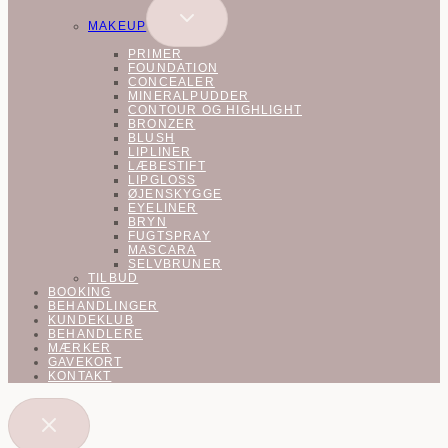
SKIFT
MAKEUP
UNDERMENU
PRIMER
FOUNDATION
CONCEALER
MINERALPUDDER
CONTOUR OG HIGHLIGHT
BRONZER
BLUSH
LIPLINER
LÆBESTIFT
LIPGLOSS
ØJENSKYGGE
EYELINER
BRYN
FUGTSPRAY
MASCARA
SELVBRUNER
TILBUD
BOOKING
BEHANDLINGER
KUNDEKLUB
BEHANDLERE
MÆRKER
GAVEKORT
KONTAKT