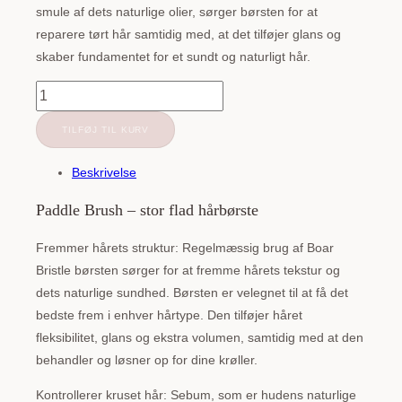
smule af dets naturlige olier, sørger børsten for at
reparere tørt hår samtidig med, at det tilføjer glans og
skaber fundamentet for et sundt og naturligt hår.
NATULIQUE
|
TILFØJ TIL KURV
Paddle
Brush
Beskrivelse
antal
Paddle Brush – stor flad hårbørste
Fremmer hårets struktur: Regelmæssig brug af Boar
Bristle børsten sørger for at fremme hårets tekstur og
dets naturlige sundhed. Børsten er velegnet til at få det
bedste frem i enhver hårtype. Den tilføjer håret
fleksibilitet, glans og ekstra volumen, samtidig med at den
behandler og løsner op for dine krøller.
Kontrollerer kruset hår: Sebum, som er hudens naturlige