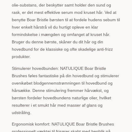
olie-substans, der beskytter samt holder den sund og
rask, er det mest effektive serum mod kruset hår. Ved at
benytte Boar Bristle børsten til at fordele hudens sebum til
hver enkelt hårstrå vil du hurtigt opleve en klar
formindskelse i mængden og omfanget af kruset hår.
Bruger du denne børste, skåner du dit hår og din
hovedbund for de klassiske og ofte skadelige anti-frizz
produkter.
Stimulerer hovedbunden: NATULIQUE Boar Bristle
Brushes føles fantastiske på din hovedbund og stimulerer
ovenikøbet blodgennemstrømningen til hovedbund og
hårsække. Denne stimulering fremmer hårvækst, og
børsten fordeler hovedbundens naturlige olier, hvilket
resulterer i et smukt hår med masser af glans og
udstråling.
Ergonomisk komfort: NATULIQUE Boar Bristle Brushes
professionelt værktøj til frisører skabt med henblik på