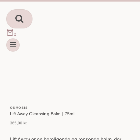
Fortsæt
til
indhold
0
OSMOSIS
Lift Away Cleansing Balm | 75ml
365,00
kr.
Lift Away er en beroligende og rensende balm, der