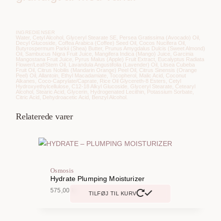
INGREDIENSER
Water, Cetyl Alcohol, Glyceryl Stearate SE, Persea Gratissima (Avocado) Oil,
Decyl Glucoside, Coffea Arabica (Coffee) Seed Oil, Cocos Nucifera Oil,
Butyrospermum Parkii (Shea) Butter, Prunus Amygdalus Dulcis (Sweet Almond)
Oil, Sambucus Nigra Fruit Juice, Mangifera Indica (Mango) Juice, Garcinia
Mangostana Fruit Juice, Pyrus Malus (Apple) Fruit Extract, Eucalyptus Radiata
Flower/Leaf/Stem Oil, Lavandula Angustifolia (Lavender) Oil, Litsea Cubeba
Fruit Oil, Citrus Nobilis (Mandarin Orange) Peel Oil, Citrus Sinensis (Orange
Peel) Oil, Allantoin, Ethyl Macadamiate, Tocopherol, Malic Acid, Coconut
Alkanes, Coco-Caprylate/Caprate, Rice Oil Glycereth-8 Esters, Cetyl
Hydroxyethylcellulose, C12-18 Alkyl Glucoside, Glyceryl Stearate, Cetearyl
Alcohol, Stearic Acid, Glycerin, Hydrogenated Lecithin, Potassium Sorbate,
Citric Acid, Dehydroacetic Acid, Benzyl Alcohol.
Relaterede varer
Osmosis
Hydrate Plumping Moisturizer
575,00
kr.
TILFØJ TIL KURV