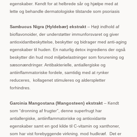
egenskaber. Kendt for at helbrede sår og hjælpe med at
lette og behandle dermatologiske tilstande som psoriasis
Sambucus Nigra (Hyldebær) ekstrakt
– Højt indhold af
bioflavonoider, der understøtter immunforsvaret og giver
antioxidantbeskyttelse, beskytter og bidrager med anti-aging
egenskaber til huden. En naturlig detox ingrediens der også
beskytter din hud mod miljøbelastninger som forurening og
sæsonændringer. Antibakterielle, antiallergiske og
antiinflammatoriske fordele, samtidig med at rynker
reduceres, kollagenet stimuleres og alderspletter
forhindres.
Garcinia Mangostana (Mangosteen) ekstrakt
– Kendt
som “dronning af frugter”, denne superfrugt har
antiallergiske, antiinflammatoriske og antioxidante
egenskaber samt en god kilde til C-vitamin og xanthoner,
som har vist forebyggende virkning. mod hudkræf. Det er