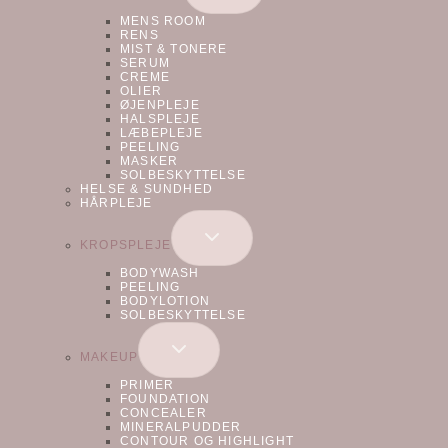
UNDERMENU
MENS ROOM
RENS
MIST & TONERE
SERUM
CREME
OLIER
ØJENPLEJE
HALSPLEJE
LÆBEPLEJE
PEELING
MASKER
SOLBESKYTTELSE
HELSE & SUNDHED
HÅRPLEJE
SKIFT
KROPSPLEJE
UNDERMENU
BODYWASH
PEELING
BODYLOTION
SOLBESKYTTELSE
SKIFT
MAKEUP
UNDERMENU
PRIMER
FOUNDATION
CONCEALER
MINERALPUDDER
CONTOUR OG HIGHLIGHT