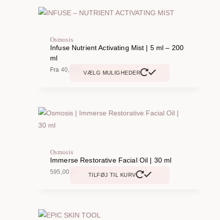
Osmosis
Infuse Nutrient Activating Mist | 5 ml – 200
ml
Fra
40,00
kr.
VÆLG MULIGHEDER
Dette
vare
har
flere
varianter.
Mulighederne
Osmosis
kan
Immerse Restorative Facial Oil | 30 ml
vælges
595,00
kr.
TILFØJ TIL KURV
på
varesiden