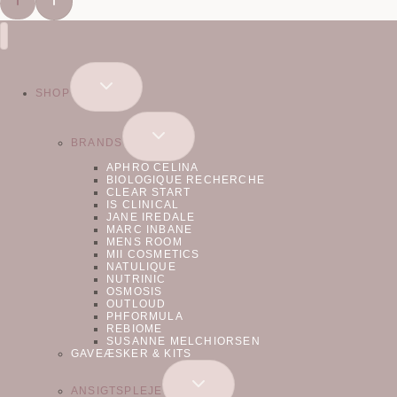
SKIFT
SHOP
UNDERMENU
SKIFT
BRANDS
UNDERMENU
APHRO CELINA
BIOLOGIQUE RECHERCHE
CLEAR START
IS CLINICAL
JANE IREDALE
MARC INBANE
MENS ROOM
MII COSMETICS
NATULIQUE
NUTRINIC
OSMOSIS
OUTLOUD
PHFORMULA
REBIOME
SUSANNE MELCHIORSEN
GAVEÆSKER & KITS
SKIFT
ANSIGTSPLEJE