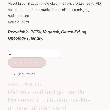
blevet brugt til at behandle eksem, balancere talg, behandle
acne, forbedre immunfunktionen, celleomsætning og
hududstråling.
Indhold: 75ml
Recyclable, PETA, Vegansk, Gluten-Fri, og
Oncology Friendly.
Osmosis
|
TILFØJ TIL KURV
Lift
Away
Beskrivelse
Cleansing
Balm
ANVENDELSE
|
Påføres med fugtige hænder.
75ml
Masseres ind i huden. Vaskes
antal
grundigt af med vand.