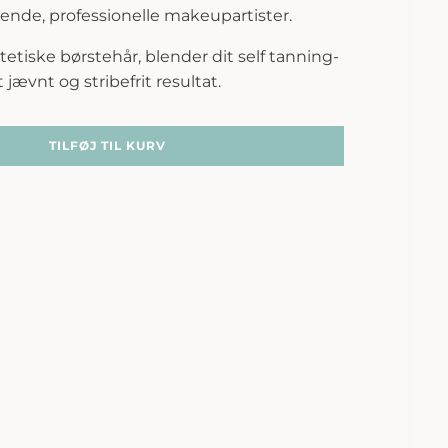
rende, professionelle makeupartister.
etiske børstehår, blender dit self tanning-
jævnt og stribefrit resultat.
TILFØJ TIL KURV