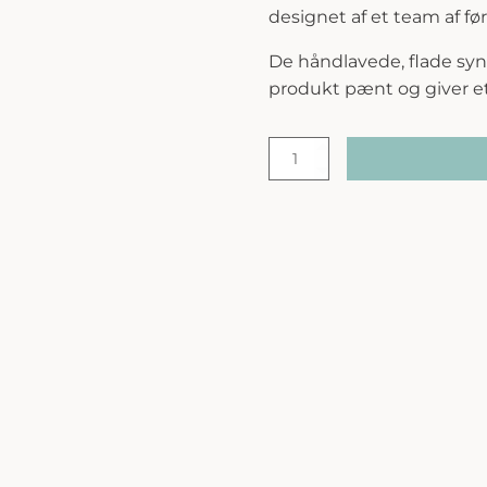
designet af et team af fø
De håndlavede, flade synt
produkt pænt og giver et 
Marc
Inbane
|
Kabuki
Brush
antal