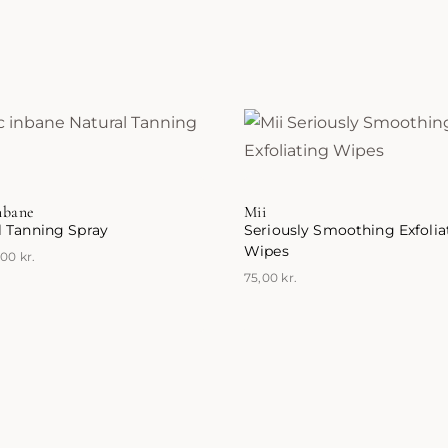
nbane
Mii
l Tanning Spray
Seriously Smoothing Exfolia
Wipes
,00
kr.
75,00
kr.
ter.