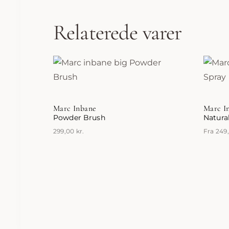
Relaterede varer
Marc Inbane
Marc I
Powder Brush
Natura
299,00
kr.
Fra
249
Dette
vare
har
flere
varian