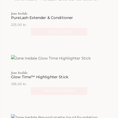
Jane Iredale
PureLash Extender & Conditioner
225,00
kr.
TILFØJ TIL KURV
Jane Iredale
Glow Time™ Highlighter Stick
295,00
kr.
VÆLG MULIGHEDER
Dette
vare
har
flere