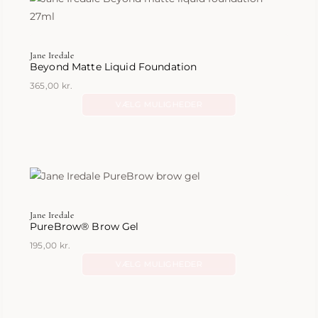
varianter.
Mulighederne
kan
Jane Iredale
vælges
Beyond Matte Liquid Foundation
på
365,00
kr.
varesiden
VÆLG MULIGHEDER
Dette
vare
har
flere
varianter.
Mulighederne
Jane Iredale
kan
PureBrow® Brow Gel
vælges
195,00
kr.
på
VÆLG MULIGHEDER
varesiden
Dette
vare
har