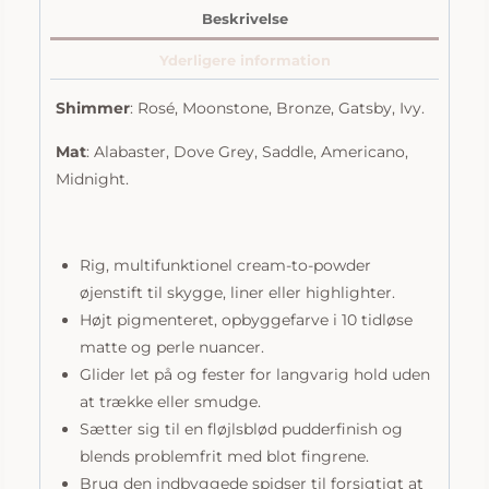
ColorLuxe
Beskrivelse
Eye
Yderligere information
Shadow
Stick
Shimmer
: Rosé, Moonstone, Bronze, Gatsby, Ivy.
antal
Mat
: Alabaster, Dove Grey, Saddle, Americano,
Midnight.
Rig, multifunktionel cream-to-powder
øjenstift til skygge, liner eller highlighter.
Højt pigmenteret, opbyggefarve i 10 tidløse
matte og perle nuancer.
Glider let på og fester for langvarig hold uden
at trække eller smudge.
Sætter sig til en fløjlsblød pudderfinish og
blends problemfrit med blot fingrene.
Brug den indbyggede spidser til forsigtigt at