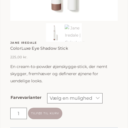
JANE IREDALE
ColorLuxe Eye Shadow Stick
225,00
kr.
En cream-to-powder øjenskygge-stick, der nemt
skygger, fremhæver og definerer øjnene for
uendelige looks.
Farvevarianter
Jane
TILFØJ TIL KURV
Iredale
|