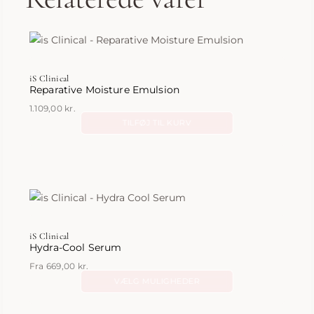
iS Clinical
Reparative Moisture Emulsion
1.109,00
kr.
TILFØJ TIL KURV
iS Clinical
Hydra-Cool Serum
Fra
669,00
kr.
VÆLG MULIGHEDER
Dette
vare