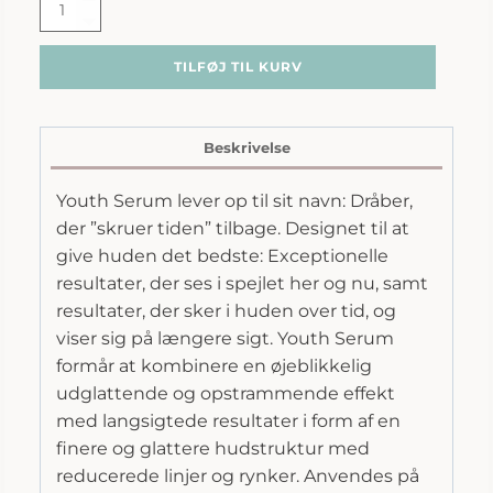
iS
Clinical
|
TILFØJ TIL KURV
Youth
Serum
antal
Beskrivelse
Youth Serum lever op til sit navn: Dråber,
der ”skruer tiden” tilbage. Designet til at
give huden det bedste: Exceptionelle
resultater, der ses i spejlet her og nu, samt
resultater, der sker i huden over tid, og
viser sig på længere sigt. Youth Serum
formår at kombinere en øjeblikkelig
udglattende og opstrammende effekt
med langsigtede resultater i form af en
finere og glattere hudstruktur med
reducerede linjer og rynker. Anvendes på