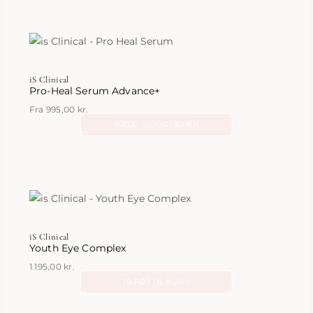
har
flere
varianter.
Mulighederne
iS Clinical
kan
Pro-Heal Serum Advance+
vælges
Fra
995,00
kr.
på
VÆLG MULIGHEDER
varesiden
Dette
vare
har
flere
varianter.
Mulighederne
iS Clinical
kan
Youth Eye Complex
vælges
1.195,00
kr.
på
TILFØJ TIL KURV
varesiden