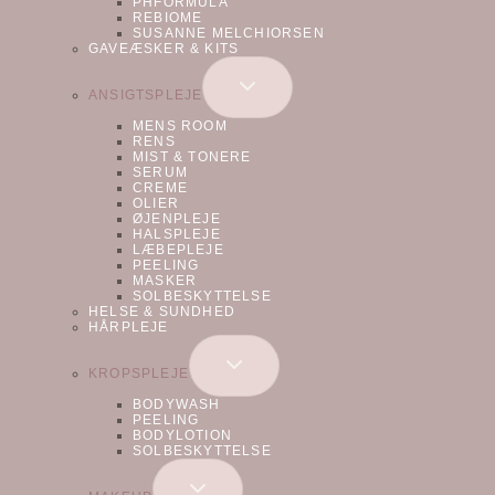
PHFORMULA
REBIOME
SUSANNE MELCHIORSEN
GAVEÆSKER & KITS
SKIFT
ANSIGTSPLEJE
UNDERMENU
MENS ROOM
RENS
MIST & TONERE
SERUM
CREME
OLIER
ØJENPLEJE
HALSPLEJE
LÆBEPLEJE
PEELING
MASKER
SOLBESKYTTELSE
HELSE & SUNDHED
HÅRPLEJE
SKIFT
KROPSPLEJE
UNDERMENU
BODYWASH
PEELING
BODYLOTION
SOLBESKYTTELSE
SKIFT