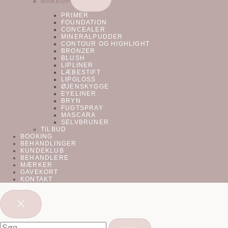
MAKEUP
UNDERMENU
PRIMER
FOUNDATION
CONCEALER
MINERALPUDDER
CONTOUR OG HIGHLIGHT
BRONZER
BLUSH
LIPLINER
LÆBESTIFT
LIPGLOSS
ØJENSKYGGE
EYELINER
BRYN
FUGTSPRAY
MASCARA
SELVBRUNER
TILBUD
BOOKING
BEHANDLINGER
KUNDEKLUB
BEHANDLERE
MÆRKER
GAVEKORT
KONTAKT
Søg