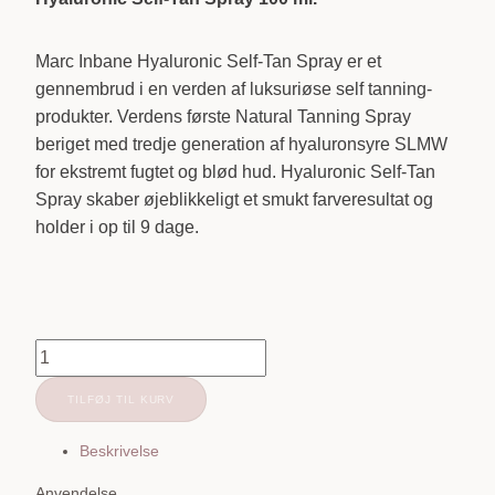
Marc Inbane Hyaluronic Self-Tan Spray er et
gennembrud i en verden af luksuriøse self tanning-
produkter. Verdens første Natural Tanning Spray
beriget med tredje generation af hyaluronsyre SLMW
for ekstremt fugtet og blød hud. Hyaluronic Self-Tan
Spray skaber øjeblikkeligt et smukt farveresultat og
holder i op til 9 dage.
Marc
Inbane
TILFØJ TIL KURV
|
Hyaluronic
Beskrivelse
Self
Tan
Anvendelse