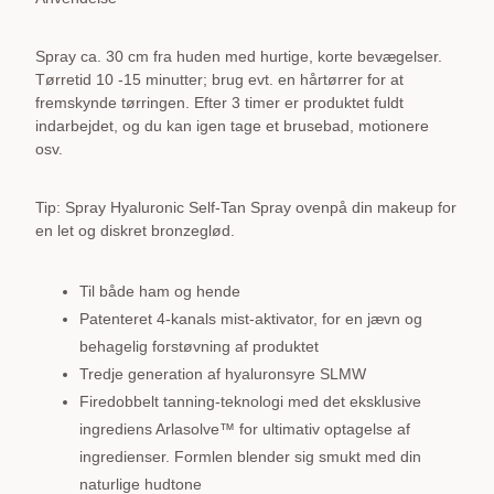
Spray
antal
Spray ca. 30 cm fra huden med hurtige, korte bevægelser.
Tørretid 10 -15 minutter; brug evt. en hårtørrer for at
fremskynde tørringen. Efter 3 timer er produktet fuldt
indarbejdet, og du kan igen tage et brusebad, motionere
osv.
Tip:
Spray Hyaluronic Self-Tan Spray ovenpå din makeup for
en let og diskret bronzeglød.
Til både ham og hende
Patenteret 4-kanals mist-aktivator, for en jævn og
behagelig forstøvning af produktet
Tredje generation af hyaluronsyre SLMW
Firedobbelt tanning-teknologi med det eksklusive
ingrediens Arlasolve™ for ultimativ optagelse af
ingredienser. Formlen blender sig smukt med din
naturlige hudtone