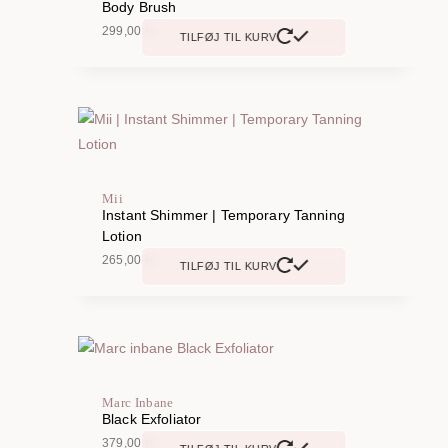
Body Brush
299,00
kr.
TILFØJ TIL KURV
Mii
Instant Shimmer | Temporary Tanning
Lotion
265,00
kr.
TILFØJ TIL KURV
Marc Inbane
Black Exfoliator
379,00
kr.