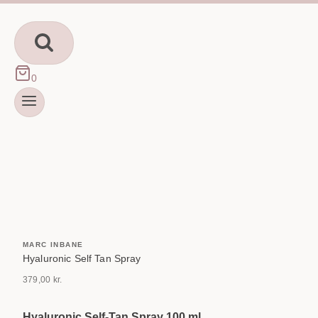
Fortsæt
til
indhold
0
MARC INBANE
Hyaluronic Self Tan Spray
379,00
kr.
Hyaluronic Self-Tan Spray 100 ml.