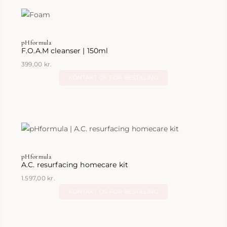
pHformula
F.O.A.M cleanser | 150ml
399,00
kr.
KONTAKT OS FOR BESTILLING
pHformula
A.C. resurfacing homecare kit
1.597,00
kr.
KONTAKT OS FOR BESTILLING