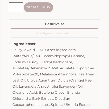
Clear
TILFØJ TIL KURV
Start
|
Breakout
Beskrivelse
Clearing
Yderligere information
Foaming
Wash
Ingredienser
antal
Salicylic Acid .50%. Other ingredients:
Water/Aqua/Eau, Cocamidopropyl Betaine,
Sodium Lauroyl Methyl Isethionate,
Acrylates/Beheneth-25 Methacrylate Copolymer,
Polysorbate-20, Melaleuca Alternifolia (Tea Tree)
Leaf Oil, Citrus Aurantium Dulcis (Orange) Peel
Oil, Lavandula Angustifolia (Lavender) Oil,
Oleanolic Acid, Butylene Glycol, Enantia
Chlorantha Bark Extract, Disodium
Cocoamphodiacetate, Spiraea Ulmaria Extract,