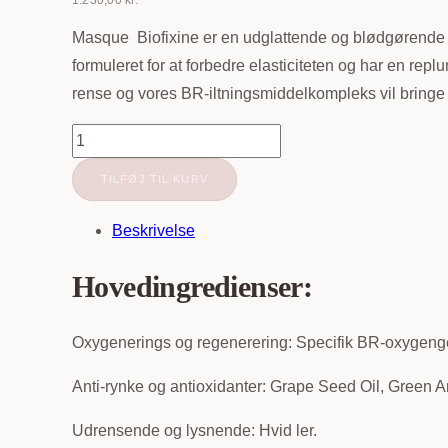
1.230,00
kr.
Masque Biofixine er en udglattende og blødgørende a
formuleret for at forbedre elasticiteten og har en rep
rense og vores BR-iltningsmiddelkompleks vil bringe li
Biologique
Recherche
TILFØJ TIL KURV
|
Masque
Beskrivelse
Biofixine
|
Hovedingredienser:
100ml
antal
Oxygenerings og regenerering: Specifik BR-oxygen
Anti-rynke og antioxidanter: Grape Seed Oil, Green An
Udrensende og lysnende: Hvid ler.