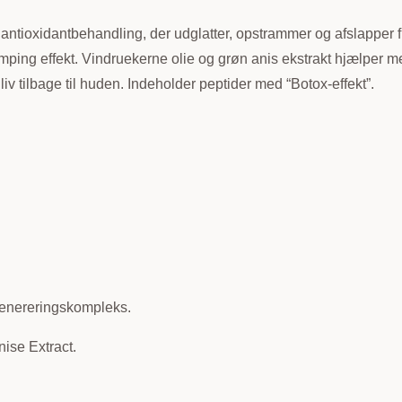
ntioxidantbehandling, der udglatter, opstrammer og afslapper f
lumping effekt. Vindruekerne olie og grøn anis ekstrakt hjælper m
v tilbage til huden. Indeholder peptider med “Botox-effekt”.
genereringskompleks.
ise Extract.