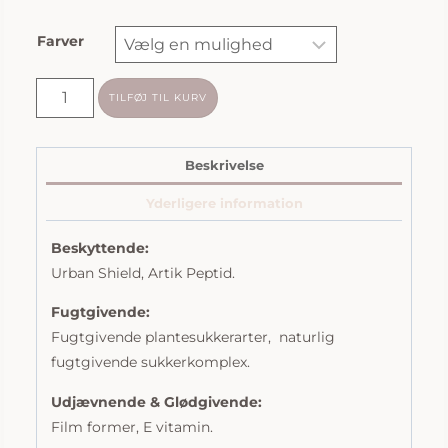
Farver
Biolgoqique
TILFØJ TIL KURV
Recherche
|
Serum
Beskrivelse
Teint
Yderligere information
|
30ml
Beskyttende:
antal
Urban Shield, Artik Peptid.
Fugtgivende:
Fugtgivende plantesukkerarter, naturlig
fugtgivende sukkerkomplex.
Udjævnende & Glødgivende:
Film former, E vitamin.