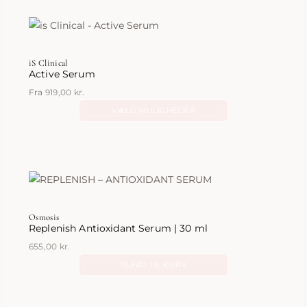
iS Clinical
Active Serum
Fra
919,00
kr.
VÆLG MULIGHEDER
Dette
vare
har
flere
varianter.
Mulighederne
Osmosis
kan
Replenish Antioxidant Serum | 30 ml
vælges
655,00
kr.
på
TILFØJ TIL KURV
varesiden