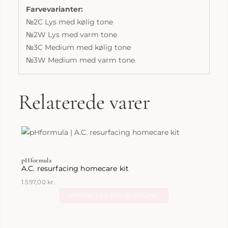
Farvevarianter:
№2C Lys med kølig tone
№2W
Lys med varm tone
№3C
Medium med kølig tone
№3W
Medium med varm tone
Relaterede varer
pHformula
A.C. resurfacing homecare kit
1.597,00
kr.
KONTAKT OS FOR BESTILLING