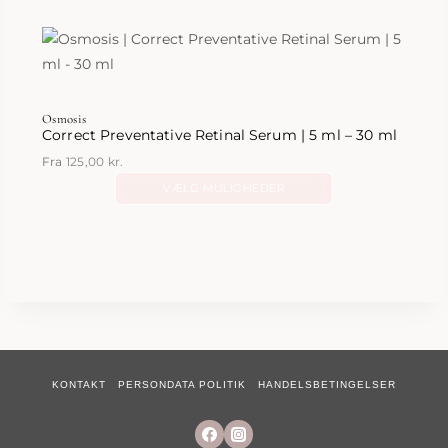
Osmosis
Correct Preventative Retinal Serum | 5 ml – 30 ml
Fra
125,00
kr.
VÆLG MULIGHEDER
Dette
vare
har
flere
varianter.
Mulighederne
kan
vælges
KONTAKT
PERSONDATA POLITIK
HANDELSBETINGELSER
på
varesiden