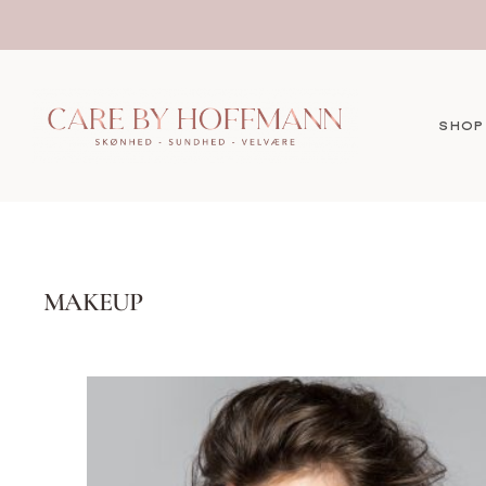
Fortsæt
til
indhold
SHOP
MAKEUP