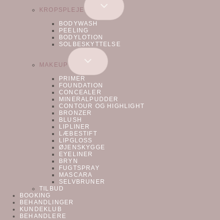
SKIFT
KROPSPLEJE
UNDERMENU
BODYWASH
PEELING
BODYLOTION
SOLBESKYTTELSE
SKIFT
MAKEUP
UNDERMENU
PRIMER
FOUNDATION
CONCEALER
MINERALPUDDER
CONTOUR OG HIGHLIGHT
BRONZER
BLUSH
LIPLINER
LÆBESTIFT
LIPGLOSS
ØJENSKYGGE
EYELINER
BRYN
FUGTSPRAY
MASCARA
SELVBRUNER
TILBUD
BOOKING
BEHANDLINGER
KUNDEKLUB
BEHANDLERE