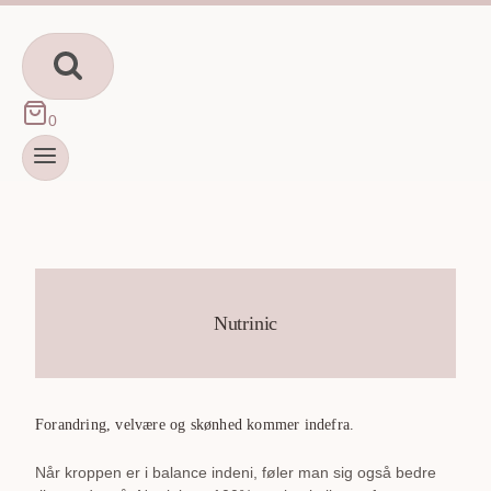
Fortsæt
til
indhold
0
Nutrinic
Forandring, velvære og skønhed kommer indefra.
Når kroppen er i balance indeni, føler man sig også bedre