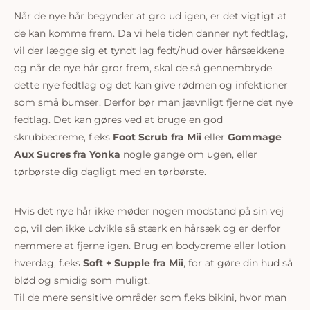
Når de nye hår begynder at gro ud igen, er det vigtigt at
de kan komme frem. Da vi hele tiden danner nyt fedtlag,
vil der lægge sig et tyndt lag fedt/hud over hårsækkene
og når de nye hår gror frem, skal de så gennembryde
dette nye fedtlag og det kan give rødmen og infektioner
som små bumser. Derfor bør man jævnligt fjerne det nye
fedtlag. Det kan gøres ved at bruge en god
skrubbecreme, f.eks
Foot Scrub fra Mii
eller
Gommage
Aux Sucres fra Yonka
nogle gange om ugen, eller
tørbørste dig dagligt med
en tørbørste.
Hvis det nye hår ikke møder nogen modstand på sin vej
op, vil den ikke udvikle så stærk en hårsæk og er derfor
nemmere at fjerne igen. Brug en bodycreme eller lotion
hverdag, f.eks
Soft + Supple fra Mii
, for at gøre din hud så
blød og smidig som muligt.
Til de mere sensitive områder som f.eks bikini, hvor man