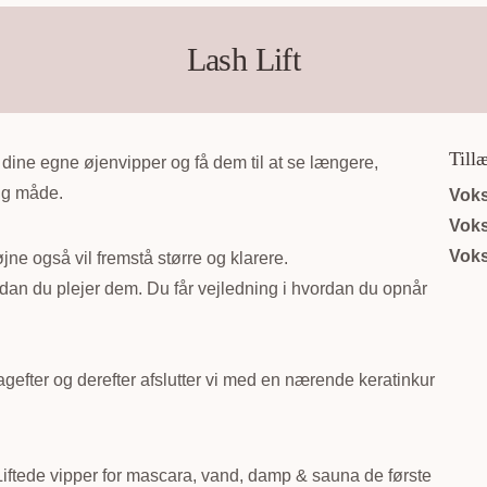
Lash Lift
Till
 af dine egne øjenvipper og få dem til at se længere,
ig måde.
Voks
Voks
Voks
 øjne også vil fremstå større og klarere.
ordan du plejer dem. Du får vejledning i hvordan du opnår
bagefter og derefter afslutter vi med en nærende keratinkur
Liftede vipper for mascara, vand, damp & sauna de første