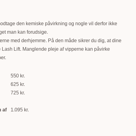
odtage den kemiske påvirkning og nogle vil derfor ikke
oget man kan forudsige.
ipperne med derhjemme. På den måde sikrer du dig, at dine
te Lash Lift. Manglende pleje af vipperne kan påvirke
er.
550 kr.
625 kr.
725 kr.
n af
1.095 kr.