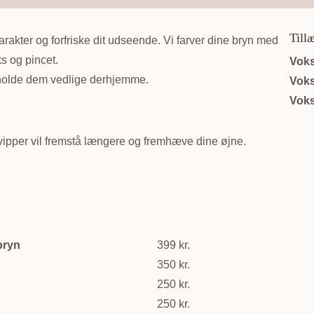
Till
 karakter og forfriske dit udseende. Vi farver dine bryn med
s og pincet.
Voks
og holde dem vedlige derhjemme.
Voks
Voks
e vipper vil fremstå længere og fremhæve dine øjne.
bryn
399 kr.
350 kr.
250 kr.
250 kr.