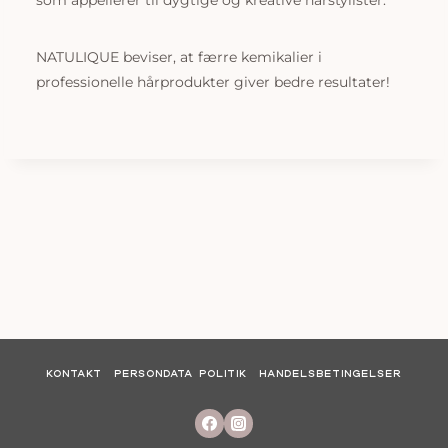
som appellerer til dygtige og kreative hårstylister.
NATULIQUE beviser, at færre kemikalier i
professionelle hårprodukter giver bedre resultater!
KONTAKT
PERSONDATA POLITIK
HANDELSBETINGELSER